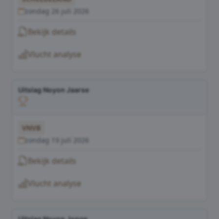
zondag 26 juli 2026
Bekijk details
Vlucht analyse
Uitslag Noyon Jaarse
VNVB
zondag 19 juli 2026
Bekijk details
Vlucht analyse
Uitslag Noyon Jonge