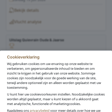
Bekijk details
Vlucht analyse
Uitslag Quievrain Oude & Jaarse
Cookieverklaring
SCHELDELAND
Wij gebruiken cookies om uw ervaring op onze website te
zondag 19 juli 2026
verbeteren, om gepersonaliseerde inhoud te bieden en om
inzicht te krijgen in het gebruik van onze website. Sommige
Bekijk details
cookies zijn noodzakelijk voor de goede werking van de site,
terwijl andere optioneel zijn en alleen worden geplaatst met uw
Vlucht analyse
toestemming.
U kunt hier uw cookievoorkeuren instellen. Noodzakelijke cookies
worden altijd geplaatst, maar u kunt kiezen of u akkoord gaat
met analytische, functionele of marketingcookies.
Vorige
1
Volgende
Raadpleeg ons
privacybeleid
voor meer details over hoe we uw