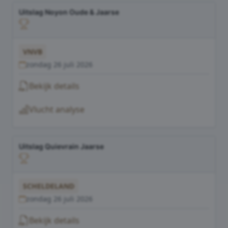
Uitslag Noyon Oude & Jaarse
VNVB
zondag 26 juli 2026
Bekijk details
Vlucht analyse
Uitslag Quievrain Jaarse
SCHELDELAND
zondag 26 juli 2026
Bekijk details