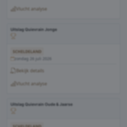
Vlucht analyse
Uitslag Quievrain Jonge
SCHELDELAND
zondag 26 juli 2026
Bekijk details
Vlucht analyse
Uitslag Quievrain Oude & Jaarse
SCHELDELAND