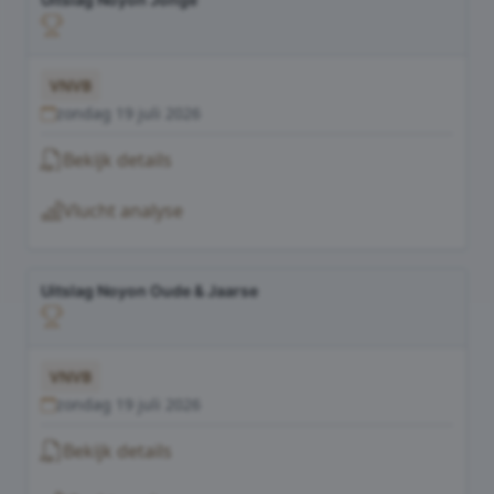
VNVB
zondag 19 juli 2026
Bekijk details
Vlucht analyse
Uitslag Noyon Oude & Jaarse
VNVB
zondag 19 juli 2026
Bekijk details