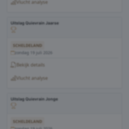
Vlucht analyse
Uitslag Quievrain Jaarse
SCHELDELAND
zondag 19 juli 2026
Bekijk details
Vlucht analyse
Uitslag Quievrain Jonge
SCHELDELAND
zondag 19 juli 2026