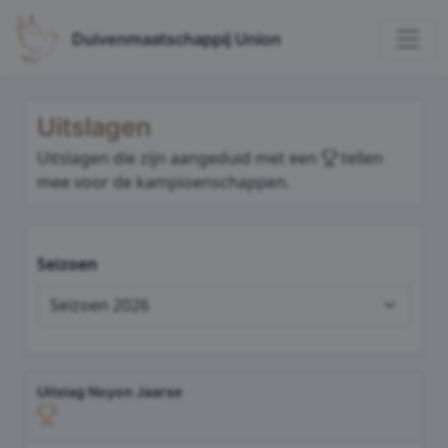
Duivenmaatschappij Union
Uitslagen
Uitslagen die zijn aangeduid met een
tellen
mee voor de kampioenschappen.
Seizoen
Uitslag Noyon Jaarse