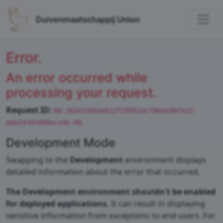
Duivenmaatschappij Union
Error.
An error occurred while
processing your request.
Request ID:
00-362e53deaeb12f28952acf866e9bfa15-
ebb243d3480ace4e-00
Development Mode
Swapping to the
Development
environment displays
detailed information about the error that occurred.
The Development environment shouldn't be enabled
for deployed applications.
It can result in displaying
sensitive information from exceptions to end users. For